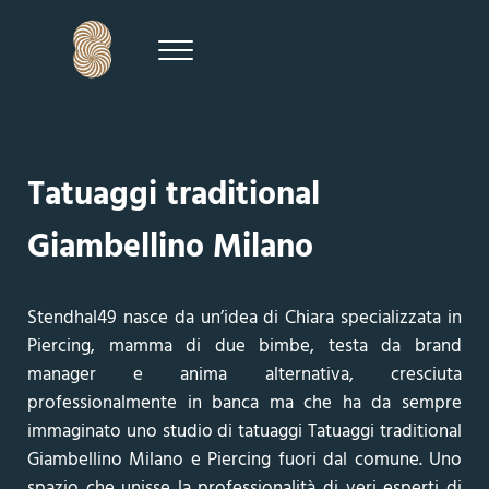
Passa al contenuto principale
Skip to header right navigation
Skip to site footer
Menu
Tatuaggi Milano - Sthendal49
Tatuaggi traditional
Giambellino Milano
Stendhal49 nasce da un’idea di Chiara specializzata in
Piercing, mamma di due bimbe, testa da brand
manager e anima alternativa, cresciuta
professionalmente in banca ma che ha da sempre
immaginato uno studio di tatuaggi Tatuaggi traditional
Giambellino Milano e Piercing fuori dal comune. Uno
spazio che unisse la professionalità di veri esperti di