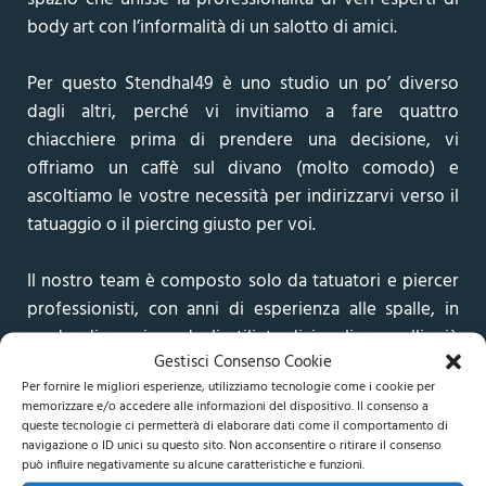
body art con l’informalità di un salotto di amici.
Per questo Stendhal49 è uno studio un po’ diverso
dagli altri, perché vi invitiamo a fare quattro
chiacchiere prima di prendere una decisione, vi
offriamo un caffè sul divano (molto comodo) e
ascoltiamo le vostre necessità per indirizzarvi verso il
tatuaggio o il piercing giusto per voi.
Il nostro team è composto solo da tatuatori e piercer
professionisti, con anni di esperienza alle spalle, in
grado di spaziare dagli stili tradizionali a quelli più
Gestisci Consenso Cookie
moderni e ricercati, che sapranno dare forma a tutte le
Per fornire le migliori esperienze, utilizziamo tecnologie come i cookie per
vostre idee. Anche alle più strane e originali.
memorizzare e/o accedere alle informazioni del dispositivo. Il consenso a
queste tecnologie ci permetterà di elaborare dati come il comportamento di
navigazione o ID unici su questo sito. Non acconsentire o ritirare il consenso
Venite a raccontarcele, la porta è sempre aperta.
può influire negativamente su alcune caratteristiche e funzioni.