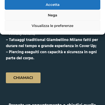
Accetta
ECCO COSA ASPETTARTI
DAL NOSTRO STUDIO:
Nega
– Elevati standard igienici e materiali monouso
Visualizza le preferenze
della migliore qualità;
– Privacy totale;
– Tatuaggi traditional Giambellino Milano fatti per
durare nel tempo e grande esperienza in Cover Up;
– Piercing eseguiti con capacità e sicurezza in ogni
parte del corpo.
CHIAMACI