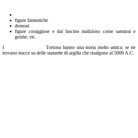
e si dividono in:
disegni del mondo animale, al mondo naturale
figure fantastiche
demoni
figure coraggiose e dal fascino malizioso come samurai e
geishe, etc.
I
tatuaggi giapponesi
Tortona hanno una storia molto antica: se ne
trovano tracce su delle statuette di argilla che risalgono al 5000 A.C.
Il vero sviluppo dell’arte dei Tatuaggi Giapponesi avviene però tra il
300 a.c ed il 300 d.c.
Uomini giapponesi sia vecchi che giovani erano ricoperti di disegni
sia sul corpo che sul volto, con connotazioni positive legate alla
parte spirituale del soggetto, ma anche negative legate allo stato
sociale.
Con il passare dei secoli e fino al 1600 i
Tatuaggi Giapponesi
Giambellino Milano
iniziarono il loro declino in quanto venivano
usati in maniera punitiva per marchiare i criminali.
Durante il periodo Edo (tra il 17 e il 19 secolo) iniziarono a
diffondersi le stampe xilografiche che tramandavano lo stile e i