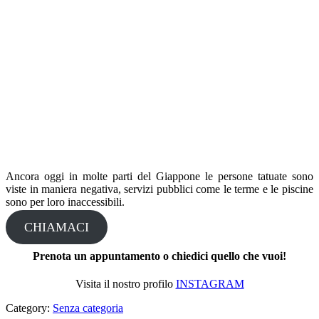
soggetti dei
Tatuaggi Giapponesi Giambellino Milano
;
I tatuaggi continuavano ad essere indossati da persone di classi
sociali ritenute inferiori, per questo motivo vennero bandite per i
giapponesi.
I viaggiatori però disinteressati da questo divieto e gli artisti
iniziarono a decorare la pelle dei marinai stranieri, contribuendo alla
fama dei Tatuaggi Giapponesi in tutto il mondo.
Nel 1900 i Tatuaggi Giapponesi ricominciano ad essere associati alla
criminalità, soprattutto grazie alla Yakuza che scelse quest’arte come
tratto di riconoscimento.
Ancora oggi in molte parti del Giappone le persone tatuate sono
viste in maniera negativa, servizi pubblici come le terme e le piscine
sono per loro inaccessibili.
CHIAMACI
Prenota un appuntamento o chiedici quello che vuoi!
Visita il nostro profilo
INSTAGRAM
Category:
Senza categoria