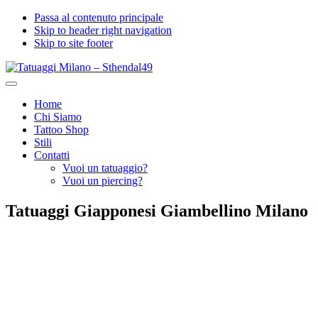
Passa al contenuto principale
Skip to header right navigation
Skip to site footer
Tatuaggi
Menu
Milano
Home
-
Chi Siamo
Sthendal49
Tattoo Shop
Stili
Contatti
Vuoi un tatuaggio?
Vuoi un piercing?
Tatuaggi Giapponesi Giambellino Milano
Tatuaggi Giapponesi Giambellino Milano
Se stai cercando il posto giusto per realizzare il tuo prossimo
tatuaggio giapponese, vieni allo Stendhal49 il tempio dei
Tatuaggi
Giapponesi Giambellino Milano
.
I soggetti che appartengono ai Tatuaggi Giapponesi sono moltissimi