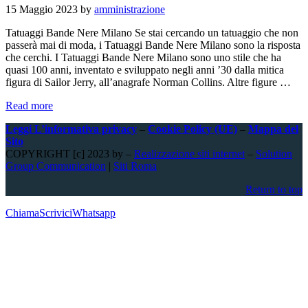
15 Maggio 2023
by
amministrazione
Tatuaggi Bande Nere Milano Se stai cercando un tatuaggio che non
passerà mai di moda, i Tatuaggi Bande Nere Milano sono la risposta
che cerchi. I Tatuaggi Bande Nere Milano sono uno stile che ha
quasi 100 anni, inventato e sviluppato negli anni ’30 dalla mitica
figura di Sailor Jerry, all’anagrafe Norman Collins. Altre figure …
Tatuaggi
Read more
Bande
Leggi L’informativa privacy
–
Cookie Policy (UE)
–
Mappa del
Nere
Sito
Milano
COPYRIGHT [c] 2023 by –
Realizzazione siti internet
–
Solution
Group Communication
|
Siti Roma
Return to top
Chiama
Scrivici
Whatsapp